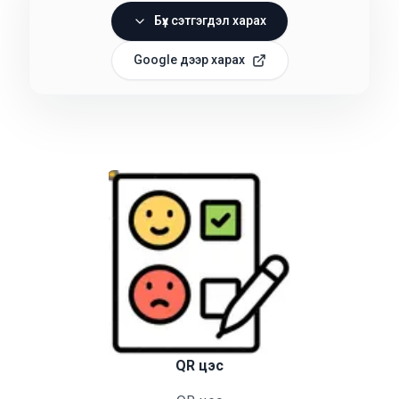
Бүх сэтгэгдэл харах
Google дээр харах
QR цэс