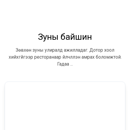
Зуны байшин
Зөвхөн зуны улиралд ажилладаг. Дотор хоол
хийхгүйгээр ресторанаар үйлчлүүлэн амрах боломжтой.
Гадаа ...