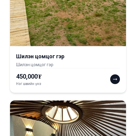
Шилэн цомцог гэр
Шилэн цомцог гэр
450,000₮
Нэг шөнийн үнэ