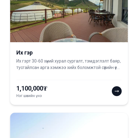
Их гэр
Их гэрт 30-60 хүний хурал сургалт, тэмдэглэлт баяр,
тусгайлсан арга хэмжээ хийх боломжтой сүүлийн үе...
1,100,000₮
Нэг шөнийн үнэ