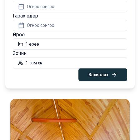
Огноо сонгох
Гарах өдөр
Огноо сонгох
Өрөө
1 өрөө
Зочин
1 том хүн
Захиалах