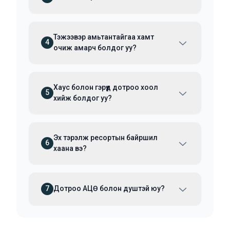
Тэжээвэр амьтантайгаа хамт
4
очиж амарч болдог уу?
Хаус болон гэрүүд дотроо хоол
5
хийж болдог уу?
Эх тэрэлж ресортын байршил
6
хаана вэ?
7
Дотроо АЦӨ болон душтэй юу?