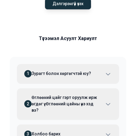
Дэлгэрэнгүй үзэх
Түгээмэл Асуулт Хариулт
1
Зурагт болон хөргөгчтэй юу?
Өглөөний цайг гэрт оруулж ирж
2
өгдөг үү. Өглөөний цайны үнэ хэд
вэ?
3
Холбоо барих