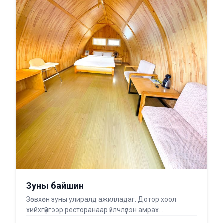
Зуны байшин
Зөвхөн зуны улиралд ажилладаг. Дотор хоол
хийхгүйгээр ресторанаар үйлчлүүлэн амрах
боломжтой. Гадаа ...