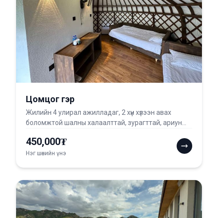
Цомцог гэр
Жилийн 4 улирал ажилладаг, 2 хүн хүлээн авах
боломжтой шалны халаалттай, зурагттай, ариун
цэврийн өр...
450,000₮
Нэг шөнийн үнэ