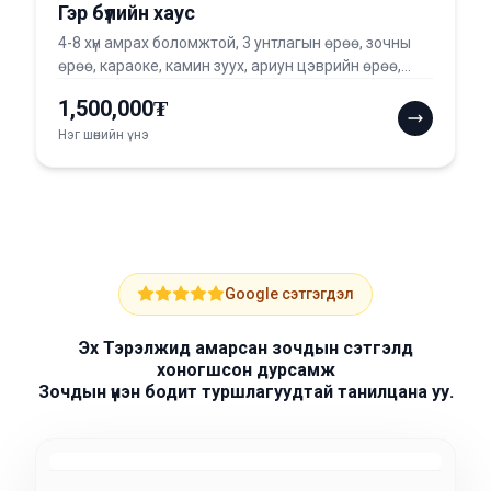
Гэр бүлийн хаус
4-8 хүн амрах боломжтой, 3 унтлагын өрөө, зочны
өрөө, караоке, камин зуух, ариун цэврийн өрөө,
душтэй. Дотор хоол хийхгүйгээр ресторанаар
1,500,000₮
үйлчлүүлэн амрах боломжтой.
Нэг шөнийн үнэ
Google сэтгэгдэл
Эх Тэрэлжид амарсан зочдын сэтгэлд
хоногшсон дурсамж
Зочдын үнэн бодит туршлагуудтай танилцана уу.