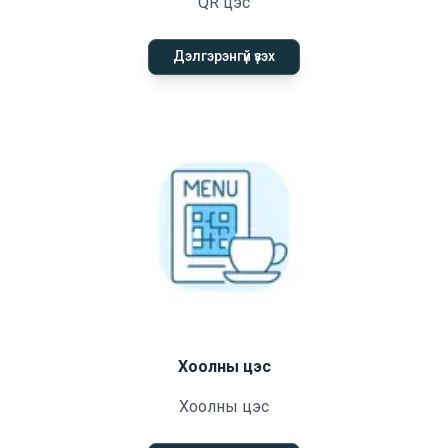
QR цэс
Дэлгэрэнгүй үзэх
Хоолны цэс
Хоолны цэс