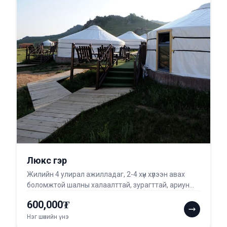
Люкс гэр
Жилийн 4 улирал ажилладаг, 2-4 хүн хүлээн авах
боломжтой шалны халаалттай, зурагттай, ариун
цэврийн ...
600,000₮
Нэг шөнийн үнэ