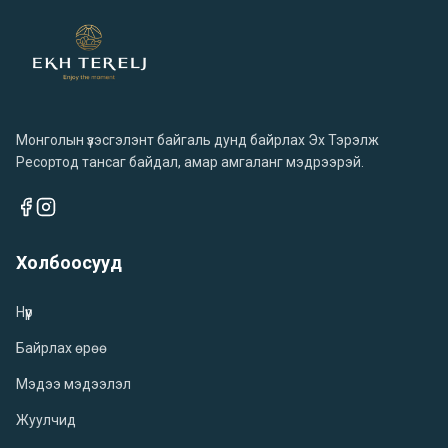
Монголын үзэсгэлэнт байгаль дунд байрлах Эх Тэрэлж
Ресортод тансаг байдал, амар амгаланг мэдрээрэй.
Холбоосууд
Нүүр
Байрлах өрөө
Мэдээ мэдээлэл
Жуулчид