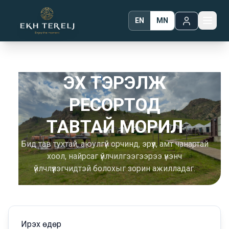
EN
MN
ЭХ ТЭРЭЛЖ
РЕСОРТОД
ТАВТАЙ МОРИЛ
Бид тав тухтай, аюулгүй орчинд, эрүүл, амт чанартай
хоол, найрсаг үйлчилгээгээрээ үнэнч
үйлчлүүлэгчидтэй болохыг зорин ажилладаг.
Ирэх өдөр